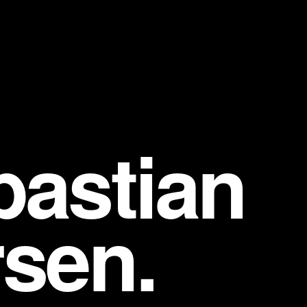
bastian
sen.